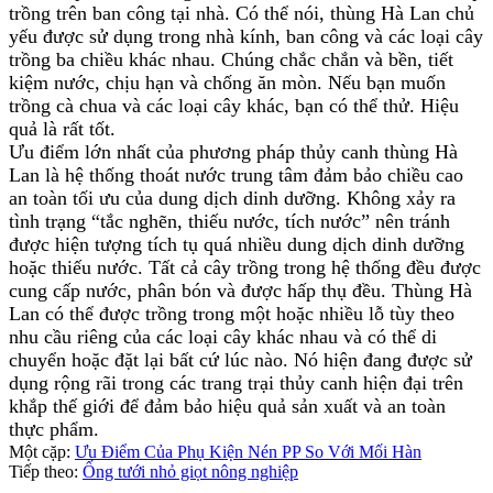
trồng trên ban công tại nhà. Có thể nói, thùng Hà Lan chủ
yếu được sử dụng trong nhà kính, ban công và các loại cây
trồng ba chiều khác nhau. Chúng chắc chắn và bền, tiết
kiệm nước, chịu hạn và chống ăn mòn. Nếu bạn muốn
trồng cà chua và các loại cây khác, bạn có thể thử. Hiệu
quả là rất tốt.
Ưu điểm lớn nhất của phương pháp thủy canh thùng Hà
Lan là hệ thống thoát nước trung tâm đảm bảo chiều cao
an toàn tối ưu của dung dịch dinh dưỡng. Không xảy ra
tình trạng “tắc nghẽn, thiếu nước, tích nước” nên tránh
được hiện tượng tích tụ quá nhiều dung dịch dinh dưỡng
hoặc thiếu nước. Tất cả cây trồng trong hệ thống đều được
cung cấp nước, phân bón và được hấp thụ đều. Thùng Hà
Lan có thể được trồng trong một hoặc nhiều lỗ tùy theo
nhu cầu riêng của các loại cây khác nhau và có thể di
chuyển hoặc đặt lại bất cứ lúc nào. Nó hiện đang được sử
dụng rộng rãi trong các trang trại thủy canh hiện đại trên
khắp thế giới để đảm bảo hiệu quả sản xuất và an toàn
thực phẩm.
Một cặp:
Ưu Điểm Của Phụ Kiện Nén PP So Với Mối Hàn
Tiếp theo:
Ống tưới nhỏ giọt nông nghiệp