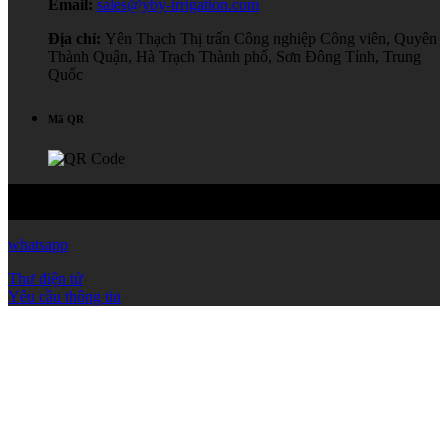
Email:
sales@yby-irrigation.com
Địa chỉ:
Yên Thạch Thị trấn Công nghiệp Công viên, Quyên
Thành Quận, Hà Trạch Thành phố, Sơn Đông Tỉnh, Trung
Quốc
Mã QR
Bản quyền © 2024 Yibiyuan Nước - Tiết kiệm Thiết bị Công nghệ
Công ty TNHH Mọi Quyền Được bảo lưu.
whatsapp
Thư điện tử
Yêu cầu thông tin