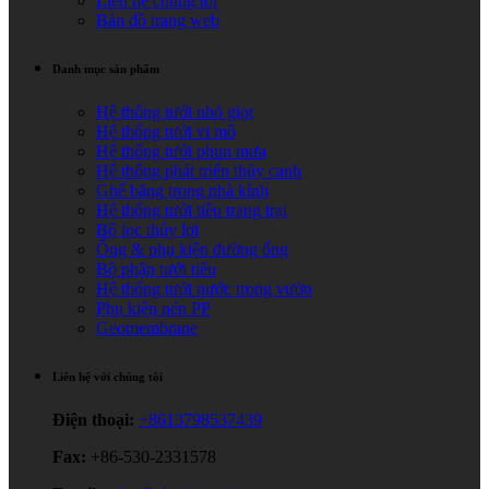
Liên hệ chúng tôi
Bản đồ trang web
Danh mục sản phẩm
Hệ thống tưới nhỏ giọt
Hệ thống tưới vi mô
Hệ thống tưới phun mưa
Hệ thống phát triển thủy canh
Ghế băng trong nhà kính
Hệ thống tưới tiêu trang trại
Bộ lọc thủy lợi
Ống & phụ kiện đường ống
Bộ phận tưới tiêu
Hệ thống tưới nước trong vườn
Phụ kiện nén PP
Geomembrane
Liên hệ với chúng tôi
Điện thoại:
+8613798537439
Fax:
+86-530-2331578