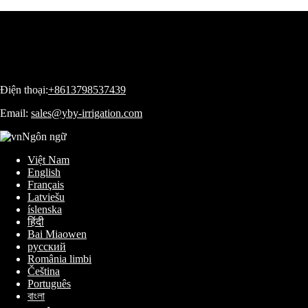
Điện thoại:
+8613798537439
Email:
sales@yby-irrigation.com
Ngôn ngữ
Việt Nam
English
Français
Latviešu
íslenska
हिंदी
Bai Miaowen
русский
România limbi
Čeština
Português
বাংলা