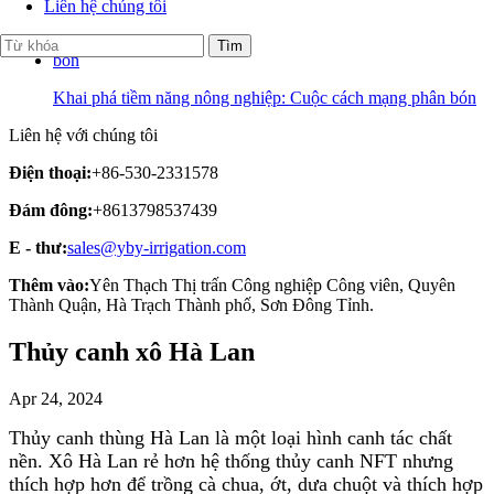
Ưu Điểm Của Phụ Kiện Nén PP So Với Mối Hàn
Liên hệ chúng tôi
Khai phá tiềm năng nông nghiệp: Cuộc cách mạng phân bón
Liên hệ với chúng tôi
Điện thoại:
+86-530-2331578
Đám đông:
+8613798537439
E - thư:
sales@yby-irrigation.com
Thêm vào:
Yên Thạch Thị trấn Công nghiệp Công viên, Quyên
Thành Quận, Hà Trạch Thành phố, Sơn Đông Tỉnh.
Thủy canh xô Hà Lan
Apr 24, 2024
Thủy canh thùng Hà Lan là một loại hình canh tác chất
nền. Xô Hà Lan rẻ hơn hệ thống thủy canh NFT nhưng
thích hợp hơn để trồng cà chua, ớt, dưa chuột và thích hợp